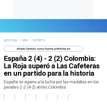
GESTION
>
MIX
>
SPORTS
Últimas Noticias
Añadir
Gestión
como fuente preferida en
Mi Bolsillo
España 2 (4) - 2 (2) Colombia:
Respuestas
La Roja superó a Las Cafeteras
en un partido para la historia
Gente
España se agarra a la lucha por las medallas en los
Vida Laboral
penales 2-2 (4-2) antes Colombia
Tendencias Mix
Sports