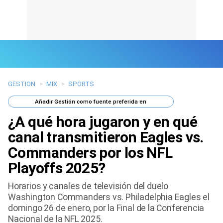
GESTION
>
MIX
>
SPORTS
Últimas Noticias
Añadir
Gestión
como fuente preferida en
Mi Bolsillo
¿A qué hora jugaron y en qué
Respuestas
canal transmitieron Eagles vs.
Commanders por los NFL
Gente
Playoffs 2025?
Vida Laboral
Horarios y canales de televisión del duelo
Washington Commanders vs. Philadelphia Eagles el
Tendencias Mix
domingo 26 de enero, por la Final de la Conferencia
Nacional de la NFL 2025.
Sports