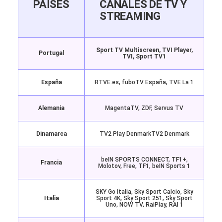
PAÍSES
CANALES DE TV Y
STREAMING
Sport TV Multiscreen, TVI Player,
Portugal
TVI, Sport TV1
España
RTVE.es, fuboTV España, TVE La 1
Alemania
MagentaTV, ZDF, Servus TV
Dinamarca
TV2 Play Denmark
TV2 Denmark
beIN SPORTS CONNECT, TF1+,
Francia
Molotov, Free, TF1, beIN Sports 1
SKY Go Italia, Sky Sport Calcio, Sky
Italia
Sport 4K, Sky Sport 251, Sky Sport
Uno, NOW TV, RaiPlay, RAI 1