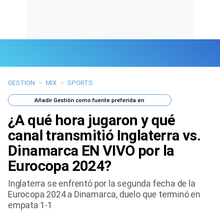
GESTION
>
MIX
>
SPORTS
Últimas Noticias
Añadir
Gestión
como fuente preferida en
Mi Bolsillo
¿A qué hora jugaron y qué
Respuestas
canal transmitió Inglaterra vs.
Dinamarca EN VIVO por la
Gente
Eurocopa 2024?
Vida Laboral
Inglaterra se enfrentó por la segunda fecha de la
Eurocopa 2024 a Dinamarca, duelo que terminó en
Tendencias Mix
empata 1-1
Sports