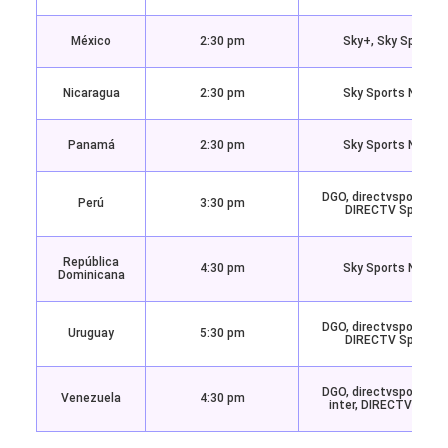
México
2:30 pm
Sky+, Sky Sports
Nicaragua
2:30 pm
Sky Sports Norte
Panamá
2:30 pm
Sky Sports Norte
DGO, directvsports.c
Perú
3:30 pm
DIRECTV Sports
República
4:30 pm
Sky Sports Norte
Dominicana
DGO, directvsports.c
Uruguay
5:30 pm
DIRECTV Sports
DGO, directvsports.c
Venezuela
4:30 pm
inter, DIRECTV Sport