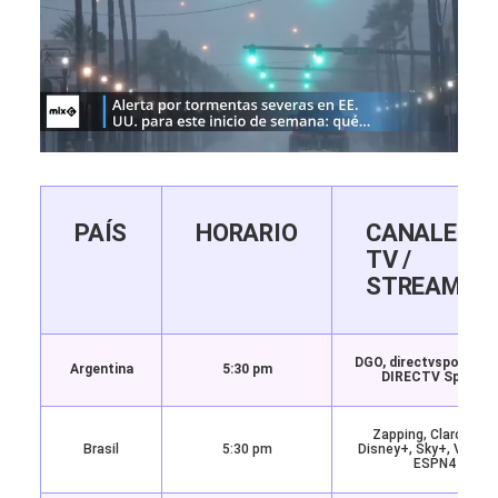
PAÍS
HORARIO
CANALES
TV /
STREAMIN
DGO, directvsports.c
Argentina
5:30 pm
DIRECTV Sports
Zapping, Claro TV+,
Brasil
5:30 pm
Disney+, Sky+, Vivo Pl
ESPN4