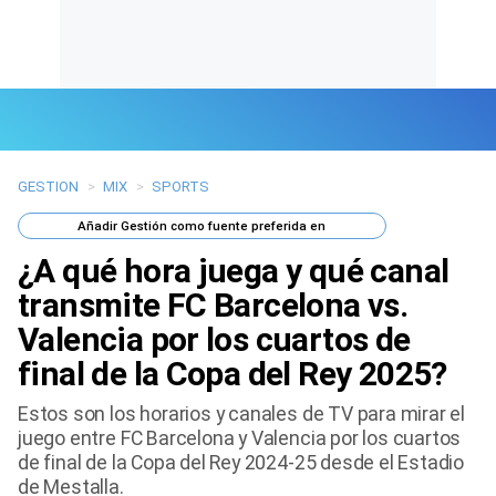
GESTION
>
MIX
>
SPORTS
Últimas Noticias
Añadir
Gestión
como fuente preferida en
Mi Bolsillo
¿A qué hora juega y qué canal
Respuestas
transmite FC Barcelona vs.
Valencia por los cuartos de
Gente
final de la Copa del Rey 2025?
Vida Laboral
Estos son los horarios y canales de TV para mirar el
juego entre FC Barcelona y Valencia por los cuartos
Tendencias Mix
de final de la Copa del Rey 2024-25 desde el Estadio
de Mestalla.
Sports