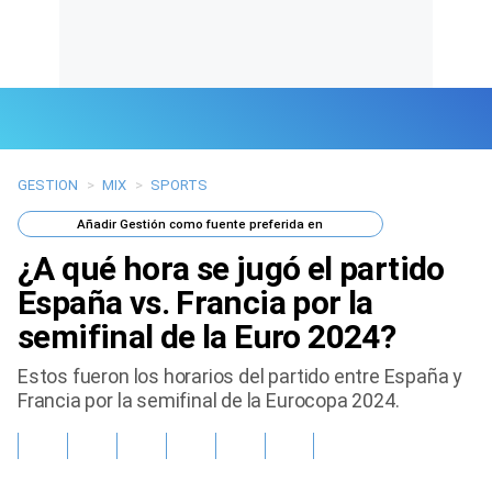
GESTION
>
MIX
>
SPORTS
Últimas Noticias
Añadir
Gestión
como fuente preferida en
Mi Bolsillo
¿A qué hora se jugó el partido
Respuestas
España vs. Francia por la
semifinal de la Euro 2024?
Gente
Estos fueron los horarios del partido entre España y
Vida Laboral
Francia por la semifinal de la Eurocopa 2024.
Tendencias Mix
Sports