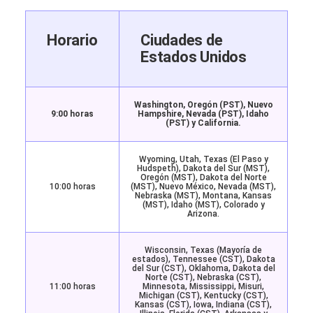
Horario
Ciudades de
Estados Unidos
Washington, Oregón (PST), Nuevo
9:00 horas
Hampshire, Nevada (PST), Idaho
(PST) y California.
Wyoming, Utah, Texas (El Paso y
Hudspeth), Dakota del Sur (MST),
Oregón (MST), Dakota del Norte
10:00 horas
(MST), Nuevo México, Nevada (MST),
Nebraska (MST), Montana, Kansas
(MST), Idaho (MST), Colorado y
Arizona.
Wisconsin, Texas (Mayoría de
estados), Tennessee (CST), Dakota
del Sur (CST), Oklahoma, Dakota del
Norte (CST), Nebraska (CST),
11:00 horas
Minnesota, Mississippi, Misuri,
Michigan (CST), Kentucky (CST),
Kansas (CST), Iowa, Indiana (CST),