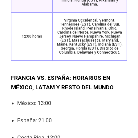
Illinois, Florida (CST), Arkansas y
Alabama.
Virginia Occidental, Vermont,
Tennessee (EST), Carolina del Sur,
Rhode Island, Pensilvania, Ohio,
Carolina del Norte, Nueva York, Nueva
12:00 horas
Jersey, Nuevo Hampshire, Michigan
(EST), Massachusetts, Maryland,
Maine, Kentucky (EST), Indiana (EST),
Georgia, Florida (EST), Distrito de
Columbia, Delaware y Connecticut.
FRANCIA VS. ESPAÑA: HORARIOS EN
MÉXICO, LATAM Y RESTO DEL MUNDO
México: 13:00
España: 21:00
Costa Rica: 13:00