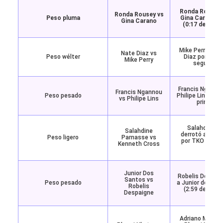
Ronda Rousey 
Ronda Rousey vs
Peso pluma
Gina Carano p
Gina Carano
(0:17 del prim
Mike Perry derr
Nate Diaz vs
Peso wélter
Diaz por TKO (
Mike Perry
segundo r
Francis Ngannou
Francis Ngannou
Peso pesado
Philipe Lins por 
vs Philipe Lins
primer ro
Salahdine P
Salahdine
derrotó a Kenn
Peso ligero
Parnasse vs
por TKO (4:18 
Kenneth Cross
round
Junior Dos
Robelis Despaig
Santos vs
Peso pesado
a Junior dos Sa
Robelis
(2:59 del prim
Despaigne
Adriano Moraes