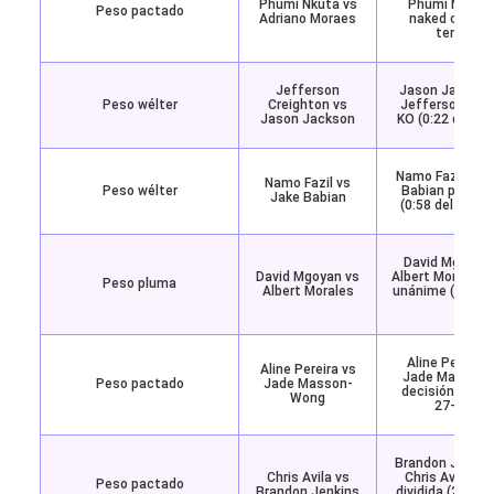
Phumi Nkuta vs
Phumi Nkuta p
Peso pactado
Adriano Moraes
naked choke (
tercer ro
Jefferson
Jason Jackson 
Peso wélter
Creighton vs
Jefferson Crei
Jason Jackson
KO (0:22 del pr
Namo Fazil derr
Namo Fazil vs
Peso wélter
Babian por D’a
Jake Babian
(0:58 del segu
David Mgoyan 
David Mgoyan vs
Albert Morales p
Peso pluma
Albert Morales
unánime (29-28,
27)
Aline Pereira 
Aline Pereira vs
Jade Masson-
Peso pactado
Jade Masson-
decisión dividi
Wong
27-30, 29
Brandon Jenkins
Chris Avila vs
Chris Avila po
Peso pactado
Brandon Jenkins
dividida (29-28,