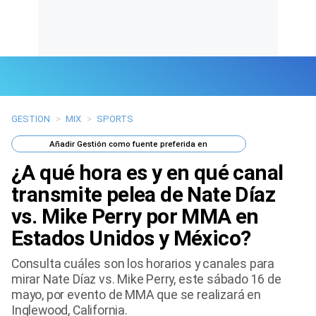
GESTION
>
MIX
>
SPORTS
Últimas Noticias
Añadir
Gestión
como fuente preferida en
Mi Bolsillo
¿A qué hora es y en qué canal
Respuestas
transmite pelea de Nate Díaz
vs. Mike Perry por MMA en
Gente
Estados Unidos y México?
Vida Laboral
Consulta cuáles son los horarios y canales para
mirar Nate Díaz vs. Mike Perry, este sábado 16 de
Tendencias Mix
mayo, por evento de MMA que se realizará en
Inglewood, California.
Sports