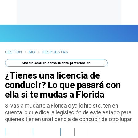
GESTION
>
MIX
>
RESPUESTAS
Últimas Noticias
Añadir
Gestión
como fuente preferida en
Mi Bolsillo
¿Tienes una licencia de
Respuestas
conducir? Lo que pasará con
ella si te mudas a Florida
Gente
Si vas a mudarte a Florida o ya lo hiciste, ten en
Vida Laboral
cuenta lo que dice la legislación de este estado para
quienes tienen una licencia de conducir de otro lugar.
Tendencias Mix
Sports