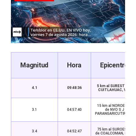
Magnitud
Hora
Epicentro
5 km al SURESTE de
4.1
09:48:36
CUITLAHUAC, VER
15 km al NOROESTE
3.1
04:57:40
de NVO S J
PARANGARICUTIRO, MI
75 km al SUROESTE
3.4
04:52:47
de COALCOMAN, MICH