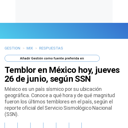
GESTION
>
MIX
>
RESPUESTAS
Últimas Noticias
Añadir
Gestión
como fuente preferida en
Mi Bolsillo
Temblor en México hoy, jueves
Respuestas
26 de junio, según SSN
México es un país sísmico por su ubicación
Gente
geográfica. Conoce a qué hora y de qué magnitud
fueron los últimos temblores en el país, según el
Vida Laboral
reporte oficial del Servicio Sismológico Nacional
(SSN).
Tendencias Mix
Sports