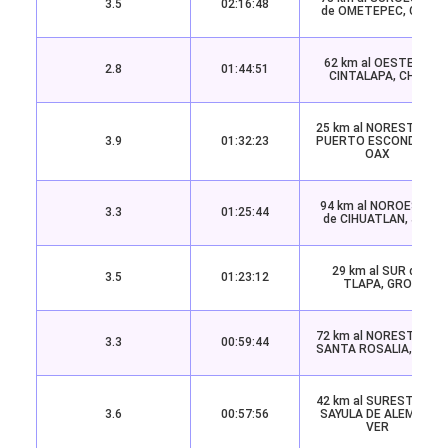
3.5
02:16:48
de OMETEPEC, GRO
62 km al OESTE de
2.8
01:44:51
CINTALAPA, CHIS
25 km al NORESTE de
3.9
01:32:23
PUERTO ESCONDIDO,
OAX
94 km al NOROESTE
3.3
01:25:44
de CIHUATLAN, JAL
29 km al SUR de
3.5
01:23:12
TLAPA, GRO
72 km al NORESTE de
3.3
00:59:44
SANTA ROSALIA, BCS
42 km al SURESTE de
3.6
00:57:56
SAYULA DE ALEMAN,
VER