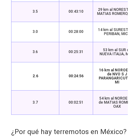
29 km al NORESTE de
3.5
00:43:10
MATIAS ROMERO, OAX
14 km al SURESTE de
3.0
00:28:00
PERIBAN, MICH
53 km al SUR de
3.6
00:25:31
NUEVA ITALIA, MICH
16 km al NOROESTE
de NVO S J
2.6
00:24:56
PARANGARICUTIRO,
MI
54 km al NOROESTE
3.7
00:02:51
de MATIAS ROMERO,
OAX
¿Por qué hay terremotos en México?