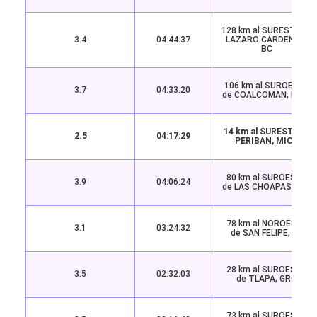
128 km al SURESTE de
3.4
04:44:37
LAZARO CARDENAS,
BC
106 km al SUROESTE
3.7
04:33:20
de COALCOMAN, MICH
14 km al SURESTE de
2.5
04:17:29
PERIBAN, MICH
80 km al SUROESTE
3.9
04:06:24
de LAS CHOAPAS, VER
78 km al NOROESTE
3.1
03:24:32
de SAN FELIPE, BC
28 km al SUROESTE
3.5
02:32:03
de TLAPA, GRO
73 km al SUROESTE