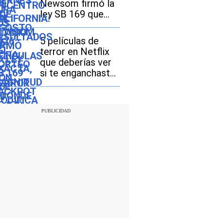
Newsom firmó la
ley SB 169 que
modifica el
acceso a las
5 películas de
licencias de
terror en Netflix
conducir
que deberías ver
si te enganchaste
con “The Last
House”