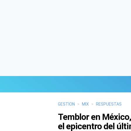
Últimas Noticias
GESTION
>
MIX
>
RESPUESTAS
Temblor en México,
Mi Bolsillo
el epicentro del úl
Respuestas