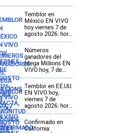
Temblor en
México EN VIVO
hoy viernes 7 de
agosto 2026: hora
exacta, magnitud y
dónde fue el
Números
epicentro del
ganadores del
último
Mega Millions EN
VIVO hoy, 7 de
agosto 2026: mira
los resultados del
Temblor en EE.UU.
sorteo con
EN VIVO hoy,
jackpot de $70
viernes 7 de
millones en EE.UU.
agosto 2026: hora
exacta, magnitud y
dónde fue el
Confirmado en
epicentro del
California:
último sismo