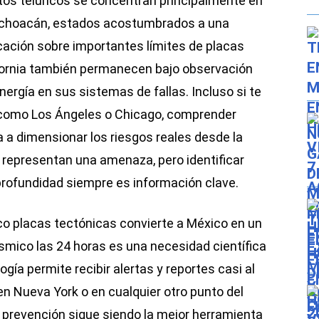
tos telúricos se concentran principalmente en
Michoacán, estados acostumbrados a una
cación sobre importantes límites de placas
ifornia también permanecen bajo observación
nergía en sus sistemas de fallas. Incluso si te
 como Los Ángeles o Chicago, comprender
a dimensionar los riesgos reales desde la
 representan una amenaza, pero identificar
 profundidad siempre es información clave.
co placas tectónicas convierte a México en un
ísmico las 24 horas es una necesidad científica
logía permite recibir alertas y reportes casi al
 en Nueva York o en cualquier otro punto del
e prevención sigue siendo la mejor herramienta