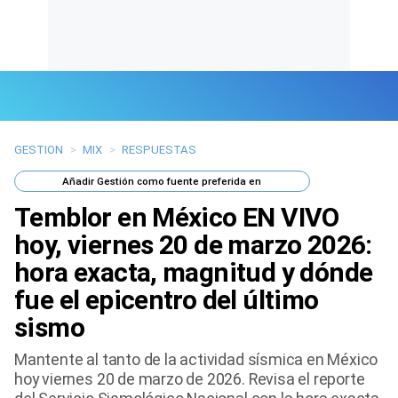
GESTION
>
MIX
>
RESPUESTAS
Últimas Noticias
Añadir
Gestión
como fuente preferida en
Mi Bolsillo
Temblor en México EN VIVO
Respuestas
hoy, viernes 20 de marzo 2026:
hora exacta, magnitud y dónde
Gente
fue el epicentro del último
Vida Laboral
sismo
Tendencias Mix
Mantente al tanto de la actividad sísmica en México
hoy viernes 20 de marzo de 2026. Revisa el reporte
Sports