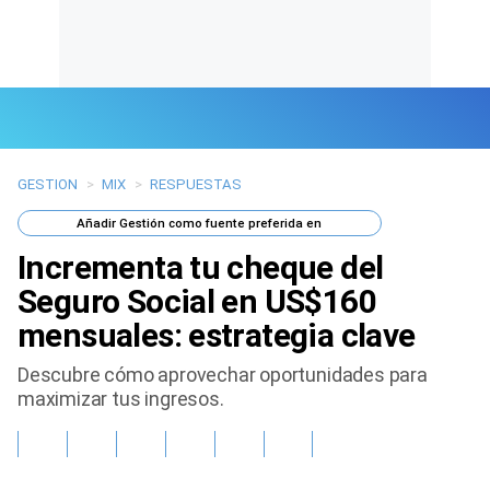
GESTION
>
MIX
>
RESPUESTAS
Últimas Noticias
Añadir
Gestión
como fuente preferida en
Mi Bolsillo
Incrementa tu cheque del
Respuestas
Seguro Social en US$160
mensuales: estrategia clave
Gente
Descubre cómo aprovechar oportunidades para
Vida Laboral
maximizar tus ingresos.
Tendencias Mix
Sports