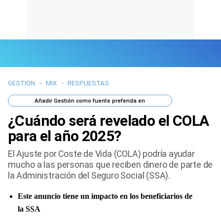
GESTION
>
MIX
>
RESPUESTAS
Últimas Noticias
Añadir
Gestión
como fuente preferida en
Mi Bolsillo
¿Cuándo será revelado el COLA
Respuestas
para el año 2025?
El Ajuste por Coste de Vida (COLA) podría ayudar
Gente
mucho a las personas que reciben dinero de parte de
la Administración del Seguro Social (SSA).
Vida Laboral
Este anuncio tiene un impacto en los beneficiarios de
Tendencias Mix
la SSA
Sports