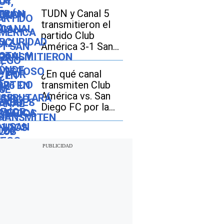
Cup 2026
TUDN y Canal 5
transmitieron el
partido Club
América 3-1 San
Diego FC por la
Leagues Cup 2026
¿En qué canal
transmiten Club
América vs. San
Diego FC por la
Leagues Cup 2026
en Estados Unidos
y México?