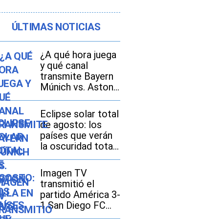
ÚLTIMAS NOTICIAS
¿A qué hora juega
y qué canal
transmite Bayern
Múnich vs. Aston
Villa EN VIVO hoy,
con Luis Díaz, por
Eclipse solar total
amistoso 2026 en
de agosto: los
México, Estados
países que verán
Unidos y España?
la oscuridad total
y dónde se
disfrutará mejor
Imagen TV
transmitió el
partido América 3-
1 San Diego FC
por la Leagues