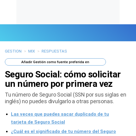
GESTION
>
MIX
>
RESPUESTAS
Últimas Noticias
Añadir
Gestión
como fuente preferida en
Mi Bolsillo
Seguro Social: cómo solicitar
Respuestas
un número por primera vez
Tu número de Seguro Social (SSN por sus siglas en
Gente
inglés) no puedes divulgarlo a otras personas.
Vida Laboral
Las veces que puedes sacar duplicado de tu
Tendencias Mix
tarjeta de Seguro Social
¿Cuál es el significado de tu número del Seguro
Sports