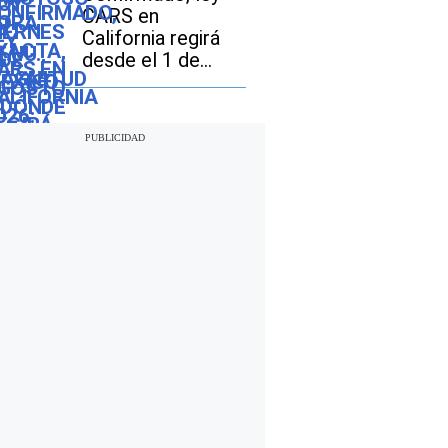
epicentro del
CARS en
último
California regirá
desde el 1 de
octubre: en qué
consiste y qué
tarifas pueden
pagar los
compradores de
vehículos usados