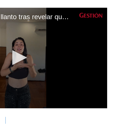
‘La Segura’ rompe en llanto tras revelar que la “desahuciaron”