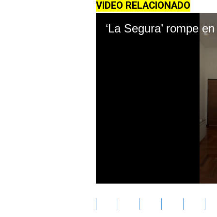
VIDEO RELACIONADO
0
seconds
of
10