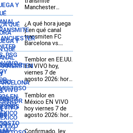
transmite
Manchester
United vs. PSG EN
VIVO hoy por
¿A qué hora juega
amistoso 2026 en
y en qué canal
España, México y
transmiten FC
EE.UU.?
Barcelona vs.
Udinese EN VIVO
hoy por amistoso
Temblor en EE.UU.
en EE.UU., México
EN VIVO hoy,
y España?
viernes 7 de
agosto 2026: hora
exacta, magnitud y
dónde fue el
Temblor en
epicentro del
México EN VIVO
último sismo
hoy viernes 7 de
agosto 2026: hora
exacta, magnitud y
dónde fue el
Confirmado, ley