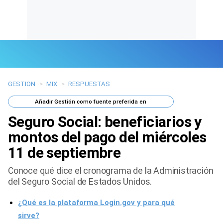
GESTION
>
MIX
>
RESPUESTAS
Últimas Noticias
Añadir
Gestión
como fuente preferida en
Mi Bolsillo
Seguro Social: beneficiarios y
Respuestas
montos del pago del miércoles
11 de septiembre
Gente
Conoce qué dice el cronograma de la Administración
Vida Laboral
del Seguro Social de Estados Unidos.
Tendencias Mix
¿Qué es la plataforma Login.gov y para qué
sirve?
Sports