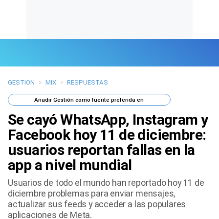
GESTION
>
MIX
>
RESPUESTAS
Últimas Noticias
Añadir
Gestión
como fuente preferida en
Mi Bolsillo
Se cayó WhatsApp, Instagram y
Respuestas
Facebook hoy 11 de diciembre:
usuarios reportan fallas en la
Gente
app a nivel mundial
Vida Laboral
Usuarios de todo el mundo han reportado hoy 11 de
diciembre problemas para enviar mensajes,
Tendencias Mix
actualizar sus feeds y acceder a las populares
aplicaciones de Meta.
Sports