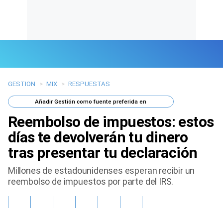
GESTION
>
MIX
>
RESPUESTAS
Últimas Noticias
Añadir
Gestión
como fuente preferida en
Mi Bolsillo
Reembolso de impuestos: estos
Respuestas
días te devolverán tu dinero
tras presentar tu declaración
Gente
Millones de estadounidenses esperan recibir un
Vida Laboral
reembolso de impuestos por parte del IRS.
Tendencias Mix
Sports