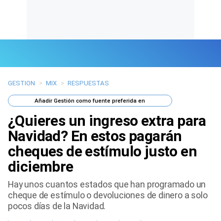
GESTION
>
MIX
>
RESPUESTAS
Últimas Noticias
Añadir
Gestión
como fuente preferida en
Mi Bolsillo
¿Quieres un ingreso extra para
Respuestas
Navidad? En estos pagarán
cheques de estímulo justo en
Gente
diciembre
Vida Laboral
Hay unos cuantos estados que han programado un
cheque de estímulo o devoluciones de dinero a solo
Tendencias Mix
pocos días de la Navidad.
Sports