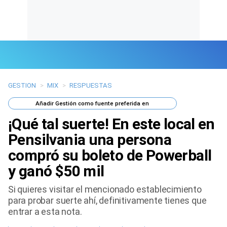
GESTION
>
MIX
>
RESPUESTAS
Últimas Noticias
Añadir
Gestión
como fuente preferida en
Mi Bolsillo
¡Qué tal suerte! En este local en
Respuestas
Pensilvania una persona
compró su boleto de Powerball
Gente
y ganó $50 mil
Vida Laboral
Si quieres visitar el mencionado establecimiento
para probar suerte ahí, definitivamente tienes que
Tendencias Mix
entrar a esta nota.
Sports