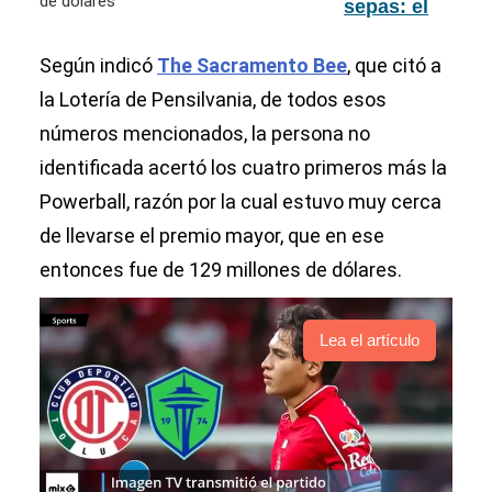
sepas: el
local en
Ohio
Según indicó
The Sacramento Bee
, que citó a
donde se
la Lotería de Pensilvania, de todos esos
vendió el
números mencionados, la persona no
boleto de
Mega
identificada acertó los cuatro primeros más la
Millions
Powerball, razón por la cual estuvo muy cerca
ganador de
112
de llevarse el premio mayor, que en ese
millones
entonces fue de 129 millones de dólares.
de dólares
Lea el artículo