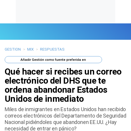
GESTION
>
MIX
>
RESPUESTAS
Últimas Noticias
Añadir
Gestión
como fuente preferida en
Mi Bolsillo
Qué hacer si recibes un correo
Respuestas
electrónico del DHS que te
ordena abandonar Estados
Gente
Unidos de inmediato
Vida Laboral
Miles de inmigrantes en Estados Unidos han recibido
correos electrónicos del Departamento de Seguridad
Tendencias Mix
Nacional pidiéndoles que abandonen EE.UU. ¿Hay
necesidad de entrar en pánico?
Sports