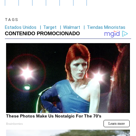
TAGS
Estados Unidos
|
Target
|
Walmart
|
Tiendas Minoristas