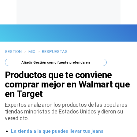
GESTION
>
MIX
>
RESPUESTAS
Últimas Noticias
Añadir
Gestión
como fuente preferida en
Mi Bolsillo
Productos que te conviene
Respuestas
comprar mejor en Walmart que
en Target
Gente
Expertos analizaron los productos de las populares
Vida Laboral
tiendas minoristas de Estados Unidos y dieron su
veredicto.
Tendencias Mix
La tienda a la que puedes llevar tus jeans
Sports