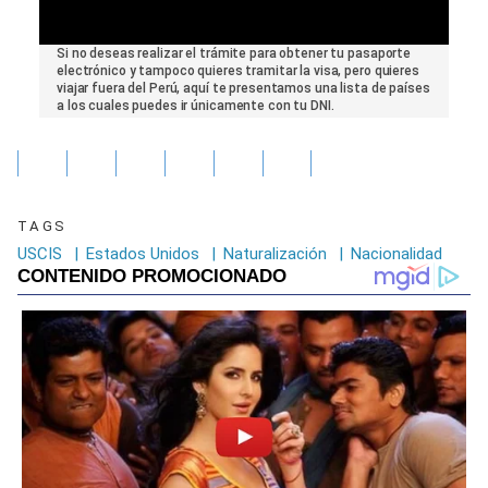
0
Si no deseas realizar el trámite para obtener tu pasaporte
seconds
electrónico y tampoco quieres tramitar la visa, pero quieres
of
viajar fuera del Perú, aquí te presentamos una lista de países
0
a los cuales puedes ir únicamente con tu DNI.
seconds
TAGS
USCIS
|
Estados Unidos
|
Naturalización
|
Nacionalidad