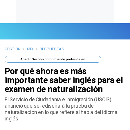
GESTION
>
MIX
>
RESPUESTAS
Últimas Noticias
Añadir
Gestión
como fuente preferida en
Mi Bolsillo
Por qué ahora es más
Respuestas
importante saber inglés para el
examen de naturalización
Gente
El Servicio de Ciudadanía e Inmigración (USCIS)
Vida Laboral
anunció que se rediseñará la prueba de
naturalización en lo que refiere al habla del idioma
Tendencias Mix
inglés.
Sports