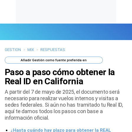
GESTION
>
MIX
>
RESPUESTAS
Últimas Noticias
Añadir
Gestión
como fuente preferida en
Mi Bolsillo
Paso a paso cómo obtener la
Respuestas
Real ID en California
A partir del 7 de mayo de 2025, el documento será
Gente
necesario para realizar vuelos internos y visitas a
sedes federales. Si aún no has tramitado tu Real ID,
Vida Laboral
aquí te damos todos los pasos con base a
información oficial.
Tendencias Mix
¿Hasta cuándo hay plazo para obtener la REAL
Sports