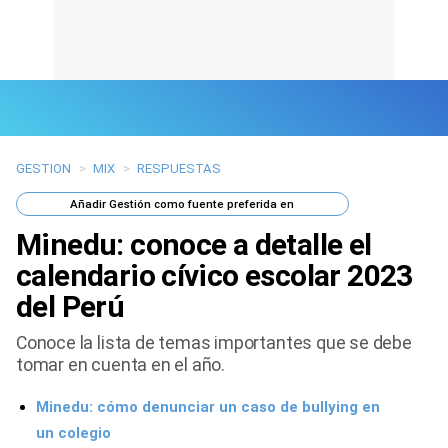
GESTION
>
MIX
>
RESPUESTAS
Últimas Noticias
Añadir
Gestión
como fuente preferida en
Mi Bolsillo
Minedu: conoce a detalle el
Respuestas
calendario cívico escolar 2023
del Perú
Gente
Conoce la lista de temas importantes que se debe
Vida Laboral
tomar en cuenta en el año.
Tendencias Mix
Minedu: cómo denunciar un caso de bullying en
un colegio
Sports