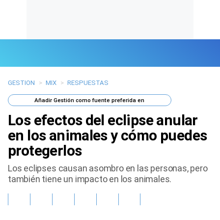
GESTION
>
MIX
>
RESPUESTAS
Últimas Noticias
Añadir
Gestión
como fuente preferida en
Mi Bolsillo
Los efectos del eclipse anular
Respuestas
en los animales y cómo puedes
protegerlos
Gente
Los eclipses causan asombro en las personas, pero
Vida Laboral
también tiene un impacto en los animales.
Tendencias Mix
Sports