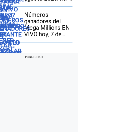
exacta, magnitud y
dónde fue el
Números
epicentro del
ganadores del
último
Mega Millions EN
VIVO hoy, 7 de
agosto 2026: mira
los resultados del
sorteo con
jackpot de $70
millones en EE.UU.