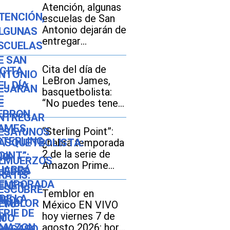
Atención, algunas
escuelas de San
Antonio dejarán de
entregar
desayunos y
almuerzos gratis:
Cita del día de
descubre si tu hijo
LeBron James,
seguirá con este
basquetbolista:
beneficio durante
“No puedes tener
el ciclo escolar
miedo al fracaso...
2026-2027
Es la única forma
“Sterling Point”:
de tener éxito”
¿habrá temporada
2 de la serie de
Amazon Prime
Video?
Temblor en
México EN VIVO
hoy viernes 7 de
agosto 2026: hora