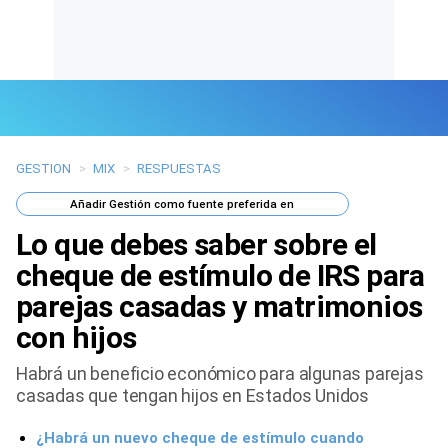
GESTION
>
MIX
>
RESPUESTAS
Últimas Noticias
Añadir
Gestión
como fuente preferida en
Mi Bolsillo
Lo que debes saber sobre el
Respuestas
cheque de estímulo de IRS para
parejas casadas y matrimonios
Gente
con hijos
Vida Laboral
Habrá un beneficio económico para algunas parejas
casadas que tengan hijos en Estados Unidos
Tendencias Mix
¿Habrá un nuevo cheque de estímulo cuando
Sports