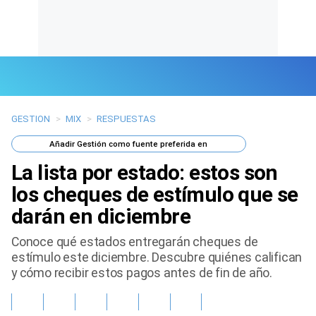
GESTION
>
MIX
>
RESPUESTAS
Últimas Noticias
Añadir
Gestión
como fuente preferida en
Mi Bolsillo
La lista por estado: estos son
Respuestas
los cheques de estímulo que se
darán en diciembre
Gente
Conoce qué estados entregarán cheques de
Vida Laboral
estímulo este diciembre. Descubre quiénes califican
y cómo recibir estos pagos antes de fin de año.
Tendencias Mix
Sports