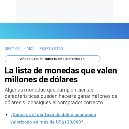
GESTION
>
MIX
>
RESPUESTAS
Últimas Noticias
Añadir
Gestión
como fuente preferida en
Mi Bolsillo
La lista de monedas que valen
Respuestas
millones de dólares
Algunas monedas que cumplen ciertas
Gente
características pueden hacerte ganar millones de
dólares si consigues el comprador correcto.
Vida Laboral
¿Cómo es el centavo de doble acuñación
Tendencias Mix
valorizado en más de US$120,000?
Sports