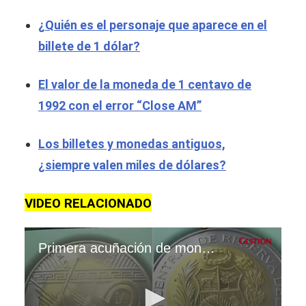
¿Quién es el personaje que aparece en el
billete de 1 dólar?
El valor de la moneda de 1 centavo de
1992 con el error “Close AM”
Los billetes y monedas antiguos,
¿siempre valen miles de dólares?
VIDEO RELACIONADO
Primera acuñación de moneda en el 2025