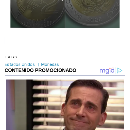
0
seconds
of
6
minutes,
26
TAGS
seconds
Estados Unidos
|
Monedas