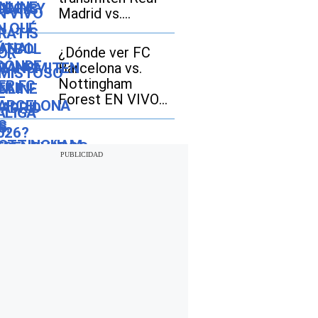
Madrid vs.
Ferencváros EN
VIVO por
¿Dónde ver FC
amistoso 2026 en
Barcelona vs.
México, Estados
Nottingham
Unidos y España?
Forest EN VIVO
EN DIRECTO por
amistoso 2026?