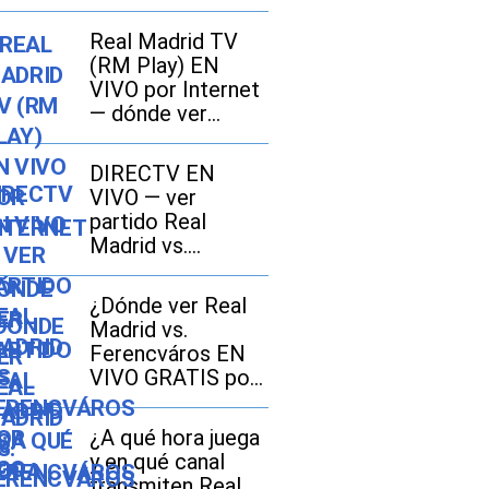
Real Madrid TV
(RM Play) EN
VIVO por Internet
— dónde ver
partido Real
Madrid vs.
DIRECTV EN
Ferencváros
VIVO — ver
GRATIS en Fútbol
partido Real
TV y Online
Madrid vs.
Ferencváros por
DGO Online
¿Dónde ver Real
Madrid vs.
Ferencváros EN
VIVO GRATIS por
amistoso de
LaLiga 2026?
¿A qué hora juega
Horarios y canales
y en qué canal
TV
transmiten Real