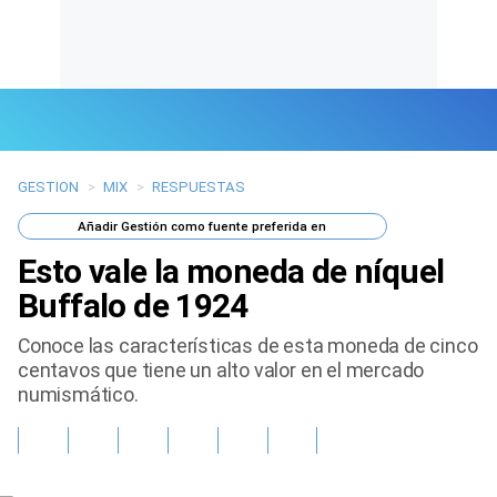
GESTION
>
MIX
>
RESPUESTAS
Últimas Noticias
Añadir
Gestión
como fuente preferida en
Mi Bolsillo
Esto vale la moneda de níquel
Respuestas
Buffalo de 1924
Conoce las características de esta moneda de cinco
Gente
centavos que tiene un alto valor en el mercado
numismático.
Vida Laboral
Tendencias Mix
Sports