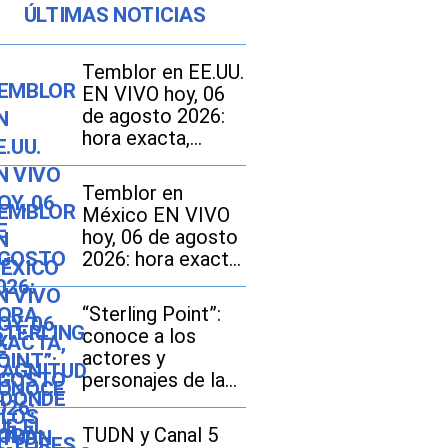
ÚLTIMAS NOTICIAS
Temblor en EE.UU.
EN VIVO hoy, 06
de agosto 2026:
hora exacta,
magnitud y dónde
fue el epicentro
Temblor en
del último sismo
México EN VIVO
hoy, 06 de agosto
2026: hora exacta,
magnitud y dónde
fue el epicentro
“Sterling Point”:
del último sismo
conoce a los
actores y
personajes de la
nueva serie de
Amazon Prime
TUDN y Canal 5
Video