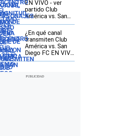
EN VIVO - ver
partido Club
América vs. San
Diego FC GRATIS
en TV abierta
¿En qué canal
transmiten Club
América vs. San
Diego FC EN VIVO
hoy por la
Leagues Cup 2026
en Estados Unidos
y México?