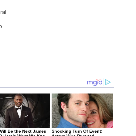
ral
o