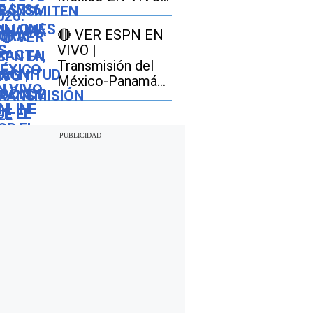
ONLINE por el
Premundial Sub-
🔴 VER ESPN EN
20 de Concacaf
VIVO |
Transmisión del
México-Panamá
GRATIS por
Disney Plus online