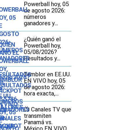
Powerball hoy, 05
de agosto 2026:
números
ganadores y
resultados del
jackpot de $786
¿Quién ganó el
millones
Powerball hoy,
05/08/2026?
Resultados y
números
ganadores del
Temblor en EE.UU.
jackpot de $786
EN VIVO hoy, 05
millones
de agosto 2026:
hora exacta,
magnitud y dónde
fue el epicentro
📺 Canales TV que
del último sismo
transmiten
Panamá vs.
México EN VIVO