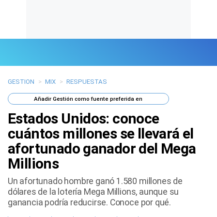
GESTION
>
MIX
>
RESPUESTAS
Últimas Noticias
Añadir
Gestión
como fuente preferida en
Mi Bolsillo
Estados Unidos: conoce
Respuestas
cuántos millones se llevará el
afortunado ganador del Mega
Gente
Millions
Vida Laboral
Un afortunado hombre ganó 1.580 millones de
dólares de la lotería Mega Millions, aunque su
Tendencias Mix
ganancia podría reducirse. Conoce por qué.
Sports