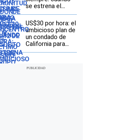
se estrena el
episodio final de la
serie “Cien años
US$30 por hora: el
de soledad” en
ambicioso plan de
Netflix
un condado de
California para
tener el salario
mínimo más alto
de EE. UU.