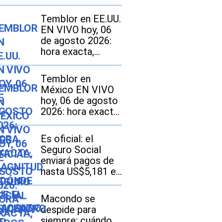
Temblor en EE.UU.
EN VIVO hoy, 06
de agosto 2026:
hora exacta,
magnitud y dónde
fue el epicentro
Temblor en
del último sismo
México EN VIVO
hoy, 06 de agosto
2026: hora exacta,
magnitud y dónde
fue el epicentro
Es oficial: el
del último sismo
Seguro Social
enviará pagos de
hasta US$5,181 el
12 de agosto a
este grupo de
Macondo se
ciudadanos
despide para
siempre: cuándo