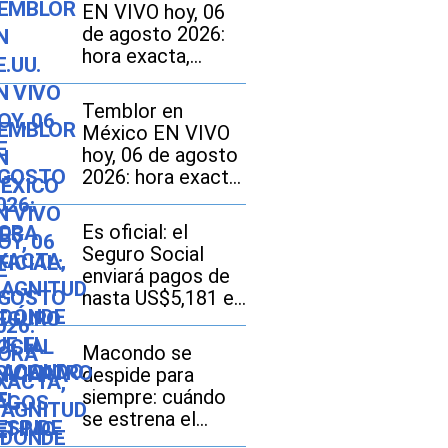
EN VIVO hoy, 06
de agosto 2026:
hora exacta,
magnitud y dónde
fue el epicentro
Temblor en
del último sismo
México EN VIVO
hoy, 06 de agosto
2026: hora exacta,
magnitud y dónde
fue el epicentro
Es oficial: el
del último sismo
Seguro Social
enviará pagos de
hasta US$5,181 el
12 de agosto a
este grupo de
Macondo se
ciudadanos
despide para
siempre: cuándo
se estrena el
episodio final de la