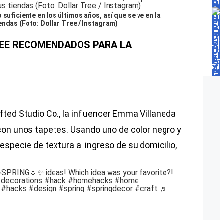
suficiente en los últimos años, así que se ve en la
endas (Foto: Dollar Tree / Instagram)
REE RECOMENDADOS PARA LA
fted Studio Co., la influencer Emma Villaneda
con unos tapetes. Usando uno de color negro y
especie de textura al ingreso de su domicilio,
✨SPRING🌷✨ ideas! Which idea was your favorite?!
decorations
#hack
#homehacks
#home
#hacks
#design
#spring
#springdecor
#craft
♬