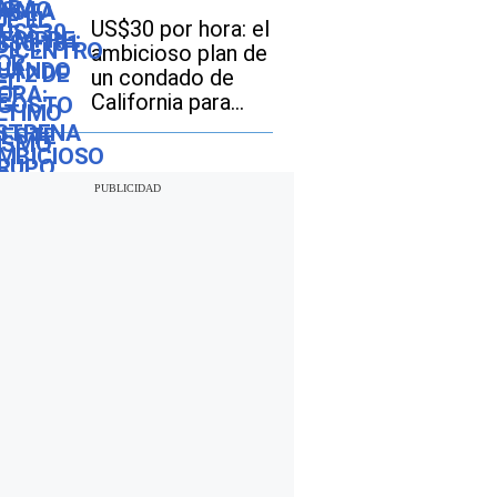
serie “Cien años
US$30 por hora: el
de soledad” en
ambicioso plan de
Netflix
un condado de
California para
tener el salario
mínimo más alto
de EE. UU.