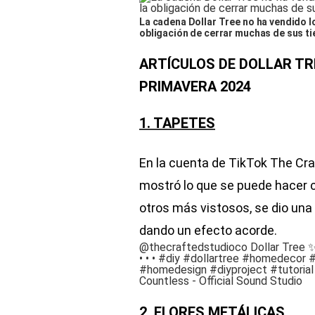
La cadena Dollar Tree no ha vendido lo 
obligación de cerrar muchas de sus ti
ARTÍCULOS DE DOLLAR T
PRIMAVERA 2024
1. TAPETES
En la cuenta de TikTok The Cra
mostró lo que se puede hacer 
otros más vistosos, se dio una 
dando un efecto acorde.
@thecraftedstudioco
Dollar Tree 
• • •
#diy
#dollartree
#homedecor
#
#homedesign
#diyproject
#tutorial
Countless - Official Sound Studio
2. FLORES METÁLICAS