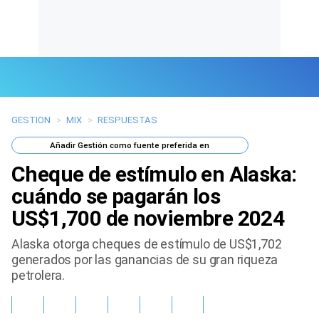
GESTION
>
MIX
>
RESPUESTAS
Últimas Noticias
Añadir
Gestión
como fuente preferida en
Mi Bolsillo
Cheque de estímulo en Alaska:
Respuestas
cuándo se pagarán los
US$1,700 de noviembre 2024
Gente
Alaska otorga cheques de estímulo de US$1,702
Vida Laboral
generados por las ganancias de su gran riqueza
petrolera.
Tendencias Mix
Sports