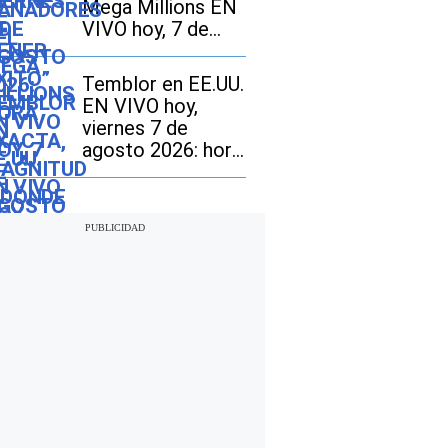
Mega Millions EN
VIVO hoy, 7 de
agosto 2026: mira
los resultados del
Temblor en EE.UU.
sorteo con
EN VIVO hoy,
jackpot de $70
viernes 7 de
millones en EE.UU.
agosto 2026: hora
exacta, magnitud y
dónde fue el
epicentro del
último sismo