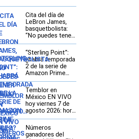
Cita del día de
LeBron James,
basquetbolista:
“No puedes tener
miedo al fracaso...
Es la única forma
“Sterling Point”:
de tener éxito”
¿habrá temporada
2 de la serie de
Amazon Prime
Video?
Temblor en
México EN VIVO
hoy viernes 7 de
agosto 2026: hora
exacta, magnitud y
dónde fue el
Números
epicentro del
ganadores del
último