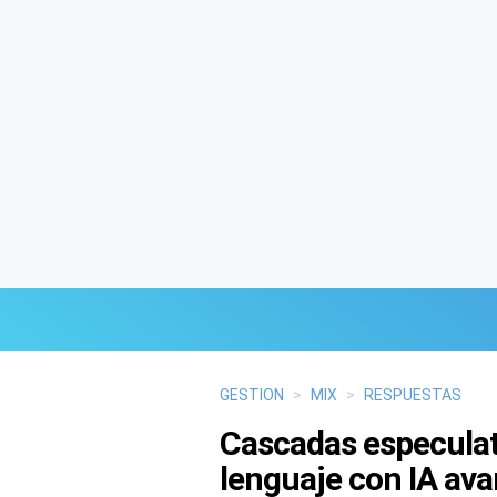
Últimas Noticias
GESTION
>
MIX
>
RESPUESTAS
Cascadas especulati
Mi Bolsillo
lenguaje con IA av
Respuestas