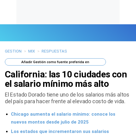
GESTION
>
MIX
>
RESPUESTAS
Últimas Noticias
Añadir
Gestión
como fuente preferida en
Mi Bolsillo
California: las 10 ciudades con
Respuestas
el salario mínimo más alto
El Estado Dorado tiene uno de los salarios más altos
Gente
del país para hacer frente al elevado costo de vida.
Vida Laboral
Chicago aumenta el salario mínimo: conoce los
Tendencias Mix
nuevos montos desde julio de 2025
Los estados que incrementaron sus salarios
Sports