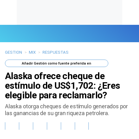
GESTION
>
MIX
>
RESPUESTAS
Últimas Noticias
Añadir
Gestión
como fuente preferida en
Mi Bolsillo
Alaska ofrece cheque de
Respuestas
estímulo de US$1,702: ¿Eres
elegible para reclamarlo?
Gente
Alaska otorga cheques de estímulo generados por
Vida Laboral
las ganancias de su gran riqueza petrolera.
Tendencias Mix
Sports