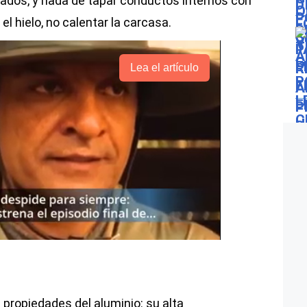
ados, y nada de tapar conductos internos con
 el hielo, no calentar la carcasa.
Lea el artículo
s propiedades del aluminio: su alta