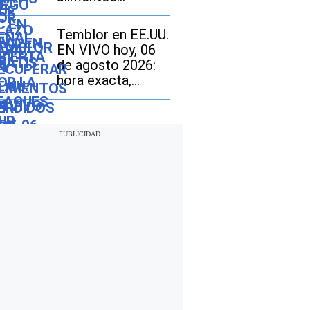
perdidos por
inundaciones en
Temblor en EE.UU.
Texas vencerá el
EN VIVO hoy, 06
12 de agosto:
de agosto 2026:
cómo realizar el
hora exacta,
trámite si soy
magnitud y dónde
beneficiario de
fue el epicentro
SNAP
del último sismo