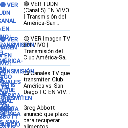
🟣 VER TUDN
(Canal 5) EN VIVO
| Transmisión del
América-San
Diego GRATIS por
señal abierta
🟡 VER Imagen TV
EN VIVO |
Transmisión del
Club América-San
Diego FC GRATIS
por señal abierta
📺 Canales TV que
transmiten Club
América vs. San
Diego FC EN VIVO
EN GRATIS por la
Leagues Cup 2026
Greg Abbott
anunció que plazo
para recuperar
alimentos