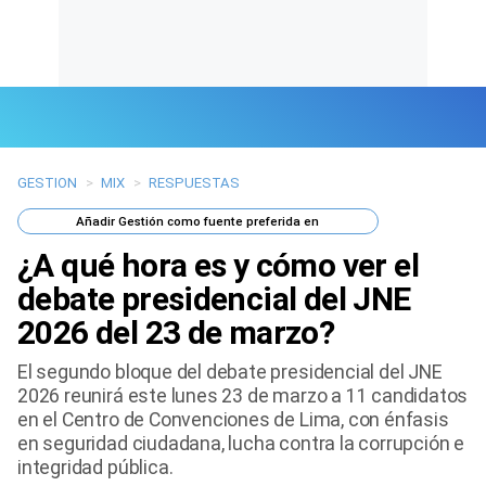
GESTION
>
MIX
>
RESPUESTAS
Últimas Noticias
Añadir
Gestión
como fuente preferida en
Mi Bolsillo
¿A qué hora es y cómo ver el
Respuestas
debate presidencial del JNE
2026 del 23 de marzo?
Gente
El segundo bloque del debate presidencial del JNE
Vida Laboral
2026 reunirá este lunes 23 de marzo a 11 candidatos
en el Centro de Convenciones de Lima, con énfasis
Tendencias Mix
en seguridad ciudadana, lucha contra la corrupción e
integridad pública.
Sports