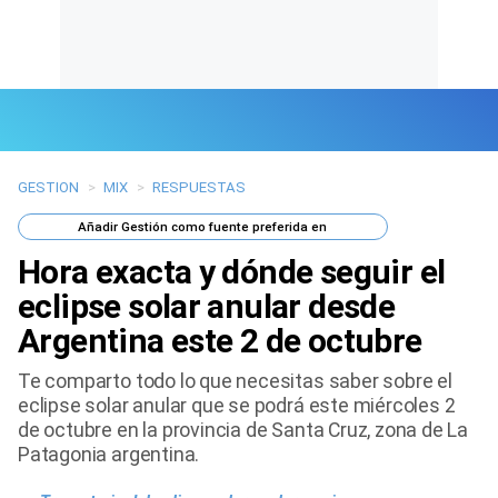
GESTION
>
MIX
>
RESPUESTAS
Últimas Noticias
Añadir
Gestión
como fuente preferida en
Mi Bolsillo
Hora exacta y dónde seguir el
Respuestas
eclipse solar anular desde
Argentina este 2 de octubre
Gente
Te comparto todo lo que necesitas saber sobre el
Vida Laboral
eclipse solar anular que se podrá este miércoles 2
de octubre en la provincia de Santa Cruz, zona de La
Tendencias Mix
Patagonia argentina.
Sports