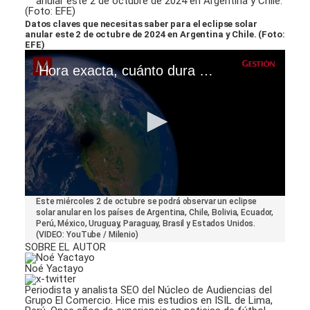
Datos claves que necesitas saber para el eclipse solar
anular este 2 de octubre de 2024 en Argentina y Chile. (Foto:
EFE)
Hora exacta, cuánto dura y dónde ver el Eclipse Solar anular este 2 de octubre
0
Este miércoles 2 de octubre se podrá observar un eclipse
seconds
solar anular en los países de Argentina, Chile, Bolivia, Ecuador,
of
Perú, México, Uruguay, Paraguay, Brasil y Estados Unidos.
2
(VIDEO: YouTube / Milenio)
minutes,
SOBRE EL AUTOR
12
seconds
Noé Yactayo
Periodista y analista SEO del Núcleo de Audiencias del
Grupo El Comercio. Hice mis estudios en ISIL de Lima,