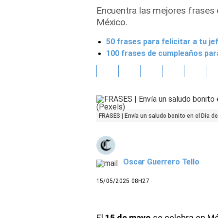
Encuentra las mejores frases d
Gente
México.
50 frases para felicitar a tu 
Vida Laboral
100 frases de cumpleaños para
Tendencias Mix
Sports
FRASES | Envía un saludo bonito en el Día d
Oscar Guerrero Tello
15/05/2025 08H27
El
15 de mayo
se celebra en Mé