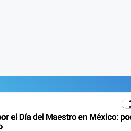
A
e
por el Día del Maestro en México: po
o