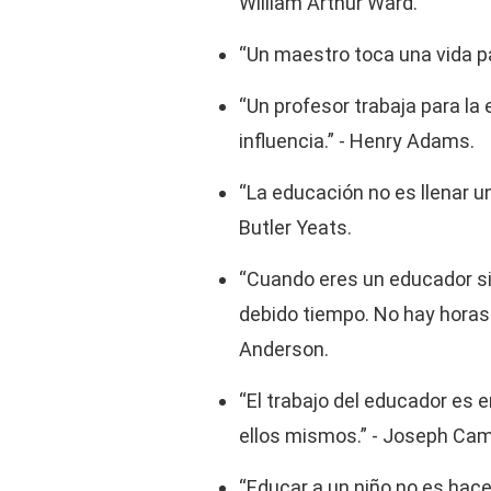
William Arthur Ward.
“Un maestro toca una vida p
“Un profesor trabaja para la
influencia.” - Henry Adams.
“La educación no es llenar un
Butler Yeats.
“Cuando eres un educador si
debido tiempo. No hay horas 
Anderson.
“El trabajo del educador es e
ellos mismos.” - Joseph Cam
“Educar a un niño no es hace