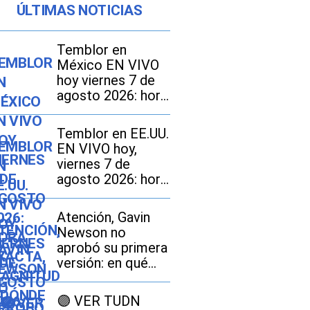
ÚLTIMAS NOTICIAS
Temblor en
México EN VIVO
hoy viernes 7 de
agosto 2026: hora
exacta, magnitud y
dónde fue el
Temblor en EE.UU.
epicentro del
EN VIVO hoy,
último
viernes 7 de
agosto 2026: hora
exacta, magnitud y
dónde fue el
Atención, Gavin
epicentro del
Newson no
último sismo
aprobó su primera
versión: en qué
consiste el
proyecto SB 1013
🟣 VER TUDN
en California y