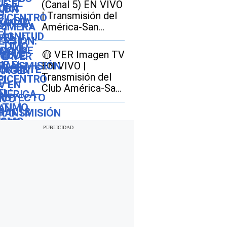
(Canal 5) EN VIVO
cómo afectaría a
| Transmisión del
los conductores
América-San
Diego GRATIS por
señal abierta
🟡 VER Imagen TV
EN VIVO |
Transmisión del
Club América-San
Diego FC GRATIS
por señal abierta