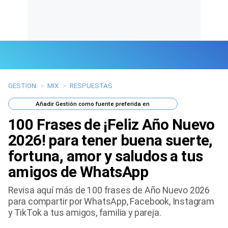
GESTION
>
MIX
>
RESPUESTAS
Últimas Noticias
Añadir
Gestión
como fuente preferida en
Mi Bolsillo
100 Frases de ¡Feliz Año Nuevo
Respuestas
2026! para tener buena suerte,
fortuna, amor y saludos a tus
Gente
amigos de WhatsApp
Vida Laboral
Revisa aquí más de 100 frases de Año Nuevo 2026
para compartir por WhatsApp, Facebook, Instagram
Tendencias Mix
y TikTok a tus amigos, familia y pareja.
Sports