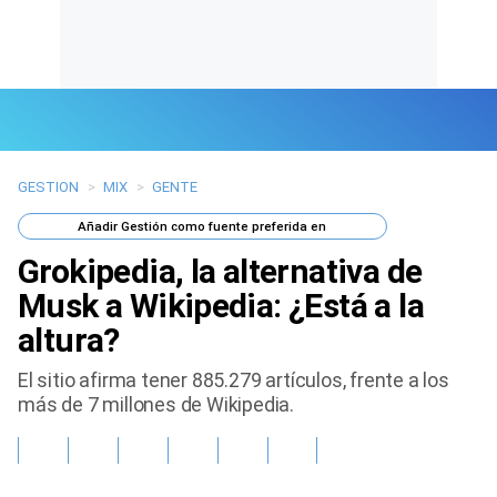
GESTION
>
MIX
>
GENTE
Últimas Noticias
Añadir
Gestión
como fuente preferida en
Mi Bolsillo
Grokipedia, la alternativa de
Respuestas
Musk a Wikipedia: ¿Está a la
altura?
Gente
El sitio afirma tener 885.279 artículos, frente a los
Vida Laboral
más de 7 millones de Wikipedia.
Tendencias Mix
Sports