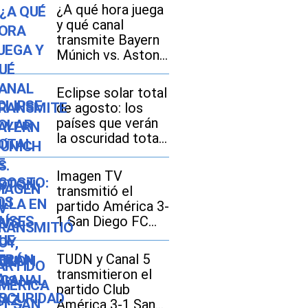
¿A qué hora juega
y qué canal
transmite Bayern
Múnich vs. Aston
Villa EN VIVO hoy,
con Luis Díaz, por
Eclipse solar total
amistoso 2026 en
de agosto: los
México, Estados
países que verán
Unidos y España?
la oscuridad total
y dónde se
disfrutará mejor
Imagen TV
transmitió el
partido América 3-
1 San Diego FC
por la Leagues
Cup 2026
TUDN y Canal 5
transmitieron el
partido Club
América 3-1 San