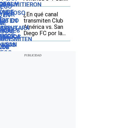
Diego FC por la
Leagues Cup 2026
¿En qué canal
transmiten Club
América vs. San
Diego FC por la
Leagues Cup 2026
en Estados Unidos
y México?