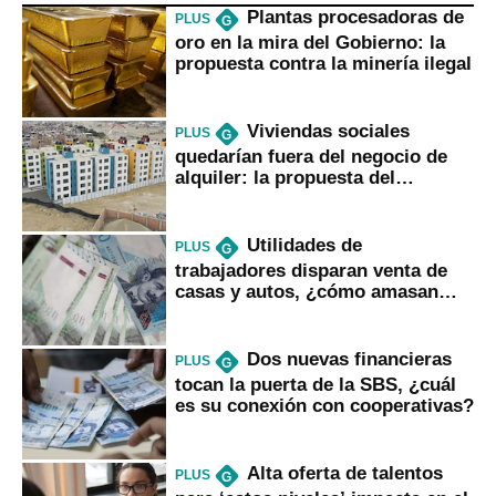
Plantas procesadoras de
PLUS
G
oro en la mira del Gobierno: la
propuesta contra la minería ilegal
Viviendas sociales
PLUS
G
quedarían fuera del negocio de
alquiler: la propuesta del
gobierno
Utilidades de
PLUS
G
trabajadores disparan venta de
casas y autos, ¿cómo amasan
tanta liquidez?
Dos nuevas financieras
PLUS
G
tocan la puerta de la SBS, ¿cuál
es su conexión con cooperativas?
Alta oferta de talentos
PLUS
G