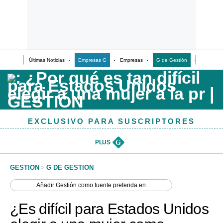
Últimas Noticias
Empresas G
Empresas
G de Gestión
Finanzas
Últimas Noticias
Casos de Estudio
Columnistas
EXCLUSIVO PARA SUSCRIPTORES
Infografías
Lifestyle
PLUS
G
Reportaje
GESTION
>
G DE GESTION
Añadir
Gestión
como fuente preferida en
¿Es difícil para Estados Unidos