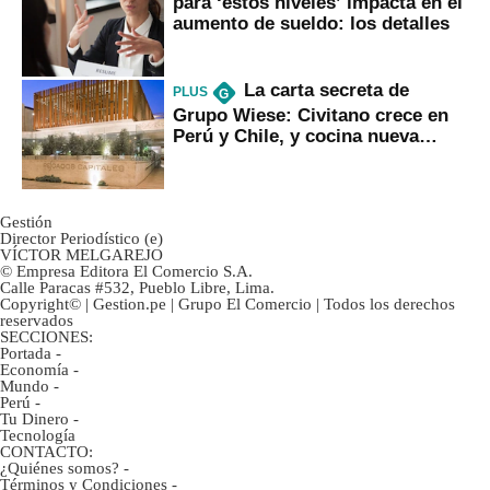
para ‘estos niveles’ impacta en el
aumento de sueldo: los detalles
La carta secreta de
PLUS
G
Grupo Wiese: Civitano crece en
Perú y Chile, y cocina nueva
marca
Gestión
Director Periodístico (e)
VÍCTOR MELGAREJO
© Empresa Editora El Comercio S.A.
Calle Paracas #532, Pueblo Libre, Lima.
Copyright© | Gestion.pe | Grupo El Comercio | Todos los derechos
reservados
SECCIONES:
Portada
-
Economía
-
Mundo
-
Perú
-
Tu Dinero
-
Tecnología
CONTACTO:
¿Quiénes somos?
-
Términos y Condiciones
-