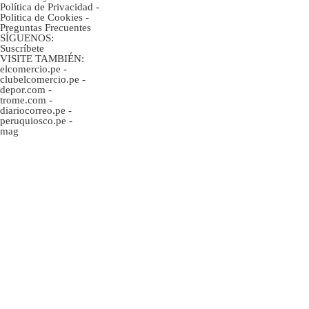
Política de Privacidad
-
Politica de Cookies
-
Preguntas Frecuentes
SÍGUENOS:
Suscríbete
VISITE TAMBIÉN:
elcomercio.pe
-
clubelcomercio.pe
-
depor.com
-
trome.com
-
diariocorreo.pe
-
peruquiosco.pe
-
mag