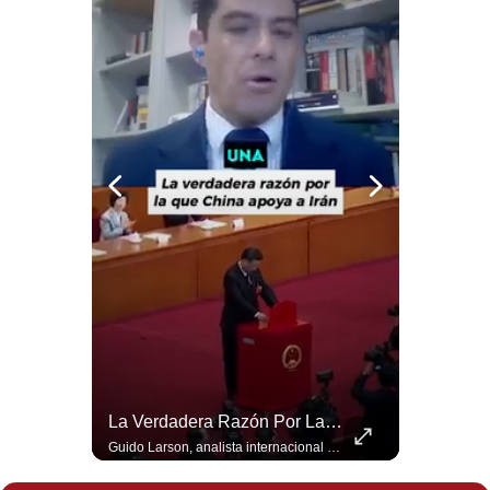
¿Turquía Ya No Confía En Que La OTAN La Defenderá? | Gestión Mundo
La Verdadera Razón Por La Que China Apoya A Irán | Gestión Mundo
Guido Larson, analista internacional plantea un escenario muy fuerte: Turquía estaría buscando nuevas garantías militares porque teme que la OTAN no responda si Israel llegara a atacarla. Luego aparece un elemento decisivo en el nuevo pacto regional: Pakistán es una potencia nuclear. 🚀 ¿Quieres entender el mundo sin ruido? Únete a nuestra comunidad y forma parte del cambio. #GestiónNewsroomLive #NoticiasGlobales #AnálisisGeopolítico #EconomíaMundial #IA #Geopolítica #LatinosEnUSA #NoticiasEnEspañol 👉 Suscríbete y activa la campana para no perderte nuestro análisis diario. 🌎 Síguenos en nuestras redes sociales: 📌 Web oficial: https://gestion.pe/mundo/ 📌 LinkedIn: http://bit.ly/3HYIET0 📌 X (Twitter): http://bit.ly/4noZtX9 📌 TikTok: http://bit.ly/4evB6TO
Guido Larson, analista internacional explica que la guerra no puede entenderse únicamente como un enfrentamiento entre Estados Unidos e Irán, sino también dentro de la competencia global entre Washington y Pekín. El analista sostiene que China mantiene su relación petrolera con Irán y que le interesa que Estados Unidos consuma recursos y pierda influencia. 🚀 ¿Quieres entender el mundo sin ruido? Únete a nuestra comunidad y forma parte del cambio. #GestiónNewsroomLive #NoticiasGlobales #AnálisisGeopolítico #EconomíaMundial #IA #Geopolítica #LatinosEnUSA #NoticiasEnEspañol 👉 Suscríbete y activa la campana para no perderte nuestro análisis diario. 🌎 Síguenos en nuestras redes sociales: 📌 Web oficial: https://gestion.pe/mundo/ 📌 LinkedIn: http://bit.ly/3HYIET0 📌 X (Twitter): http://bit.ly/4noZtX9 📌 TikTok: http://bit.ly/4evB6TO