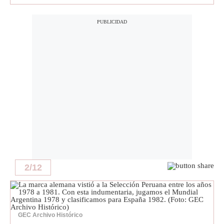
Notas Contratadas
Podcast
Gestión TV
Videos
Fotogalerías
gestion.pe
¿quiénes
Somos?
2
/
12
Términos
Y
Condiciones
Política
De
GEC Archivo Histórico
Privacidad