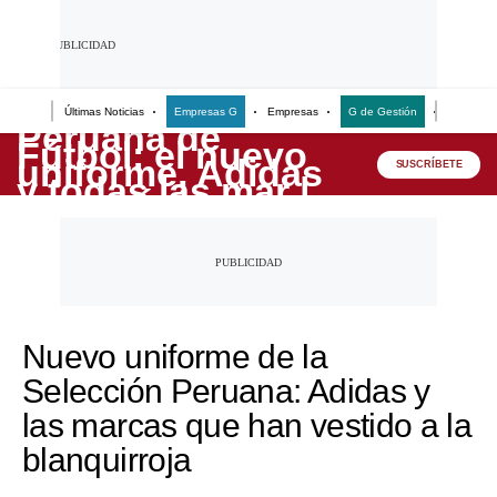
Últimas Noticias
Empresas G
Empresas
G de Gestión
Finanzas
Lo último
SUSCRÍBETE
Peru Quiosco
Portada
Empresas
Management & Empleo
Nuevo uniforme de la
Economía
Selección Peruana: Adidas y
Mercados
las marcas que han vestido a la
Perú
blanquirroja
Política