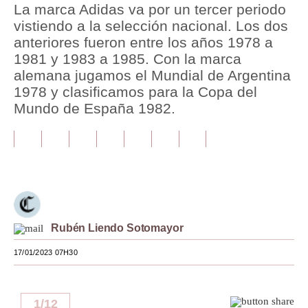
La marca Adidas va por un tercer periodo
vistiendo a la selección nacional. Los dos
Tu Dinero
anteriores fueron entre los años 1978 a
Finanzas Personales
1981 y 1983 a 1985. Con la marca
alemana jugamos el Mundial de Argentina
Inmobiliarias
1978 y clasificamos para la Copa del
Mundo de España 1982.
Plus G
Opinión
Editorial
Pregunta de hoy
Blogs
Rubén Liendo Sotomayor
Tendencias
17/01/2023 07H30
Lujo
Viajes
1
/
12