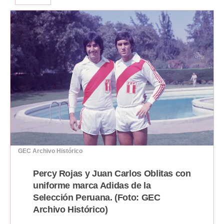
Moda
Estilos
Mundo
EEUU
México
España
Internacional
GEC Archivo Histórico
Tecnología
Percy Rojas y Juan Carlos Oblitas con
Club del Suscriptor
uniforme marca Adidas de la
Mix
Selección Peruana. (Foto: GEC
Archivo Histórico)
G de Gestión